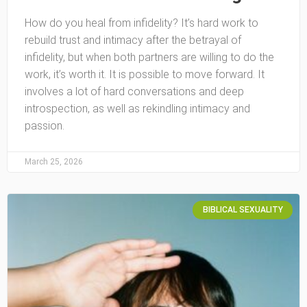
How do you heal from infidelity? It’s hard work to
rebuild trust and intimacy after the betrayal of
infidelity, but when both partners are willing to do the
work, it’s worth it. It is possible to move forward. It
involves a lot of hard conversations and deep
introspection, as well as rekindling intimacy and
passion.
March 25, 2026
BIBLICAL SEXUALITY